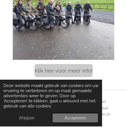
Klik hier voor meer info!
Deze website maakt gebruik van cookies om uw
ervaring te verbeteren en op maat gemaakte
advertenties weer te geven. Door op
‘Accepteren’ te klikken, gaat u akkoord met het
Achter elke dienst die wij leveren staat een
gebruik van alle cookies.
toegewijd team van professionals, die elk hun
unieke expertise en enthousiasme inbrengen in
Afwijzen
Accepteren
ons bedrijf.