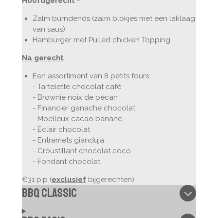
Hoofdgerecht
-
Zalm burndends (zalm blokjes met een laklaag
van saus)
Hamburger met Pulled chicken Topping
Na gerecht
Een assortiment van 8 petits fours:
- Tartelette chocolat café
- Brownie noix de pécan
- Financier ganache chocolat
- Moelleux cacao banane
- Éclair chocolat
- Entremets gianduja
- Croustillant chocolat coco
- Fondant chocolat
€31 p.p (
exclusief
bijgerechten)
BBQ classic