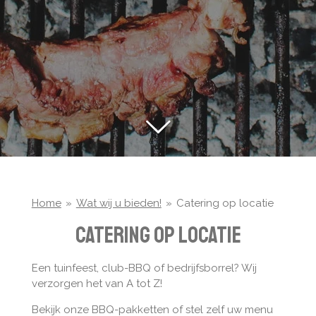
Home
»
Wat wij u bieden!
»
Catering op locatie
Catering op locatie
Een tuinfeest, club-BBQ of bedrijfsborrel? Wij
verzorgen het van A tot Z!
Bekijk onze BBQ-pakketten of stel zelf uw menu