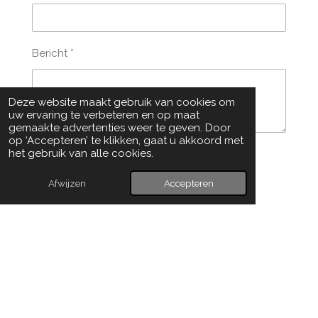
Bericht *
Deze website maakt gebruik van cookies om
uw ervaring te verbeteren en op maat
gemaakte advertenties weer te geven. Door
op ‘Accepteren’ te klikken, gaat u akkoord met
het gebruik van alle cookies.
Verzenden
Afwijzen
Accepteren
Algemene voorwaarden